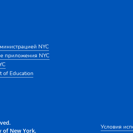
дминистрацией NYC
е приложения NYC
YC
 of Education
rved.
Условия исп
y of New York.