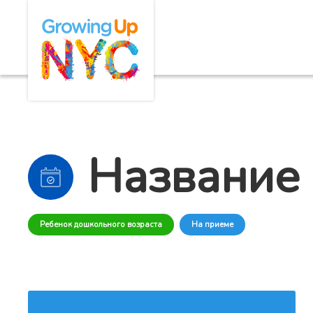
Skip
Growing Up NYC
to
main
content
Название
Ребенок дошкольного возраста
На приеме