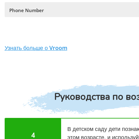
Phone Number
Узнать больше о Vroom
Руководства по во
В детском саду дети познаю
4
этом возрасте, и использу