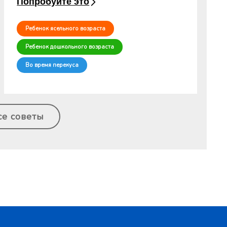
Попробуйте это
Ребенок ясельного возраста
Ребенок дошкольного возраста
Во время перекуса
се советы