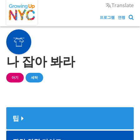
Skip
Growing Up NYC
Translate
to
main
프로그램
연령
content
나 잡아 봐라
아기
세탁
팁