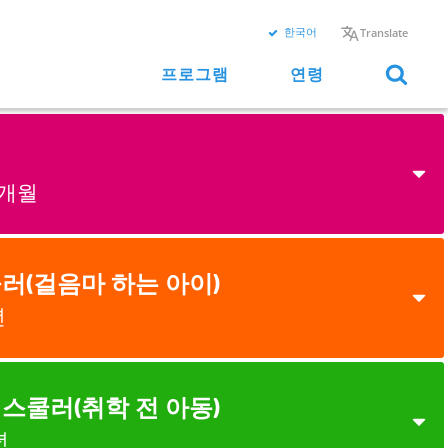
한국어
Translate
프로그램
연령
기
1개월
러(걸음마 하는 아이)
2개월
년
2세
4개월
스쿨러(취학 전 아동)
1세
년