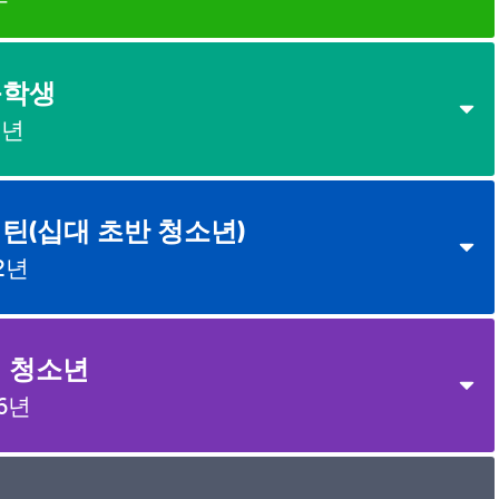
6개월
2개월
9개월
3세
등학생
4세
0년
브레인 빌딩
브레인 빌딩
5세
브레인 빌딩
틴(십대 초반 청소년)
6세
12년
7세
8세
 청소년
11세
16년
9세
12세
10세