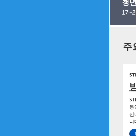
청
17~
주
ST
ST
동
신
니