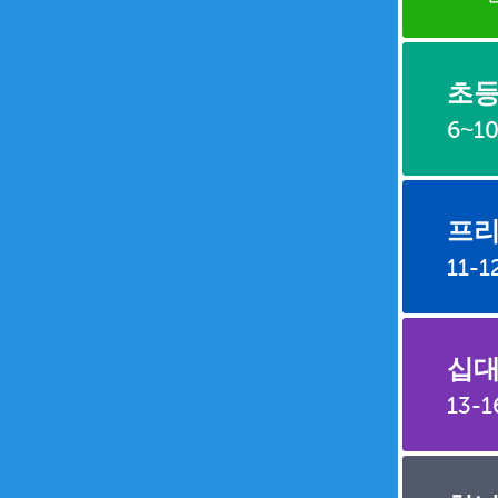
초
6~1
프리
11-
십대
13-