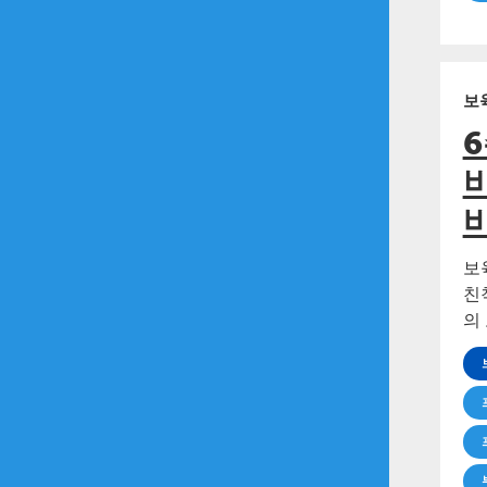
보
보
친
의