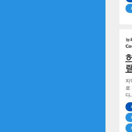
뉴욕
Co
지
로
다.