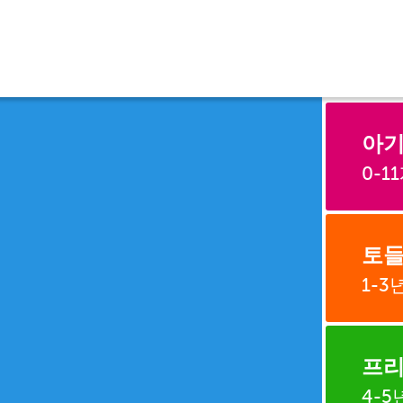
아
0-1
토들
1-3
프리
4-5