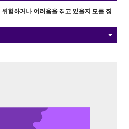
 수학을 마스터한다
스 1컵 등)
이 위험하거나 어려움을 겪고 있을지 모를 징
와 큰 셀러리 줄기 2대 등)
 건과일 1/2컵 등)
 하는 등 감정 기복이 심하다
 계란 2개 등)
다