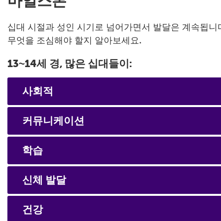
마일스톤
십대 시절과 성인 시기로 넘어가면서 발달은 계속됩니다
무엇을 조심해야 할지 알아보세요.
13~14세 경, 많은 십대들이:
사회적
감정과 행동을 더 잘 제어한다
커뮤니케이션
이성과의 친구 관계를 발달시키기 시작한다
비유적 언어와 문자적 언어 사이의 차이를 이
학습
신체 이미지, 외모, 옷 등에 더 많이 신경 쓴다
여러 다른 맥락에서 단어를 어떻게 사용할 수
여러 종류의 책을 읽고 자신의 생각을 글로 쓴
신체 발달
옳고 그름에 관한 이슈에 더 많이 관심을 기울
더 많은 어휘를 사용해 복잡한 아이디어를 말
성에 대해 인지한다
건강