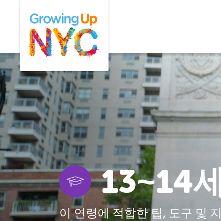
Skip
Growing Up NYC
to
main
content
13~14
이 연령에 적합한 팁, 도구 및