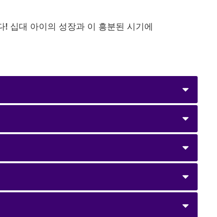
! 십대 아이의 성장과 이 흥분된 시기에
해한다
 있는지 이해한다
다
인다
로 표현한다