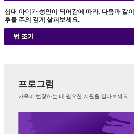
덧셈, 뺄셈, 곱셈과 나눗셈을 포함해 기초적인
데오도란트를 사용한다
매일 곡류를 6~8온스 먹는다(베이글 1개와 라이
십대 아이가 성인이 되어감에 따라, 다음과 같
후를 주의 깊게 살펴보세요.
사춘기 징후를 보인다
매일 채소를 2와 1/2~3컵 먹는다(큰 피망 1개
법 조기
매일 과일을 1과 1/2~2컵 먹는다(바나나 1개와
행복하고 신나다가도 다음 순간 슬프고 우울해
매일 육류와 콩류를 5~6온스 먹는다(참치 1캔과
하루에 10시간 이상 자거나 수면 패턴이 바뀐
매일 우유를 3컵 마신다
프로그램
혼자 너무 많은 시간을 보낸다
매일 1시간의 신체활동을 한다
가족이 번창하는 데 필요한 지원을 알아보세요
하루에 8~10시간가량 수면한다