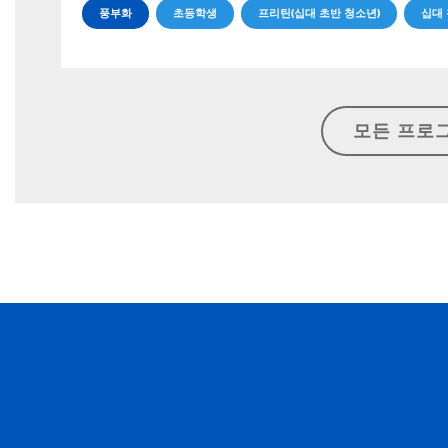
풍부화
초등학생
프리틴(십대 초반 청소년)
십대
모든 프로