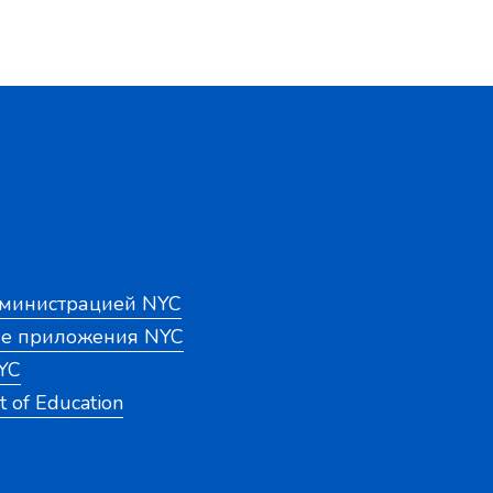
дминистрацией NYC
е приложения NYC
YC
 of Education