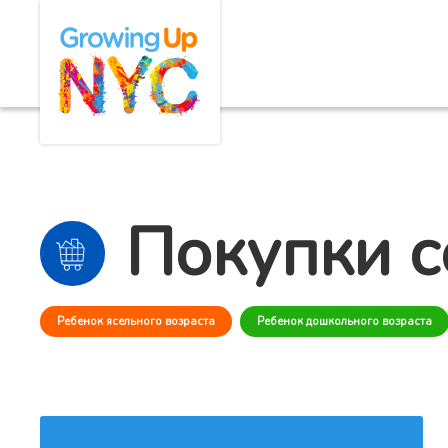
Skip
Growing Up NYC
to
main
content
Покупки с
Ребенок ясельного возраста
Ребенок дошкольного возраста