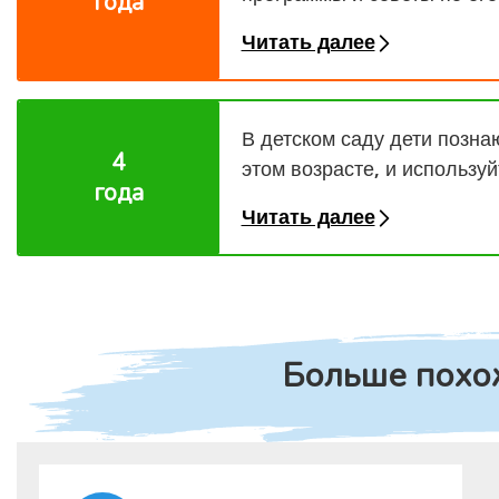
года
Читать далее
В детском саду дети познаю
4
этом возрасте, и использу
года
Читать далее
Больше похо