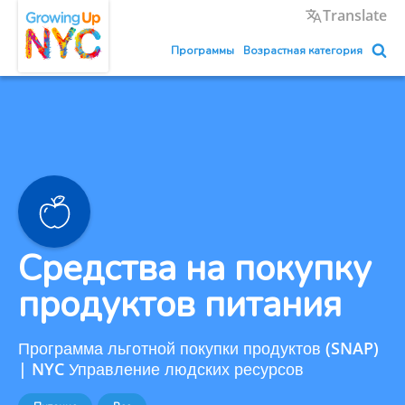
Skip
Growing Up NYC
Translate
to
main
Программы
Возрастная категория
content
Средства на покупку
продуктов питания
Программа льготной покупки продуктов (SNAP)
| NYC Управление людских ресурсов