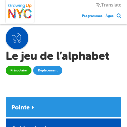
Skip
Growing Up NYC
Translate
to
main
Programmes
Âges
content
Le jeu de l’alphabet
Préscolaire
Déplacement
Pointe