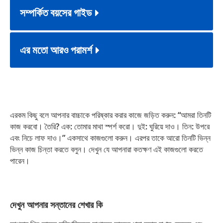
সম্পর্কিত বয়সের গাইড
এর মতো আরও পরামর্শ
এরকম কিছু বলে আপনার বাচ্চাকে পরিষ্কার করার কাজে জড়িত করুন: “আমরা তিনটি
কাজ করবো। তৈরি? এক: তোমার মাথা স্পর্শ করো। দুই: ঘুরিয়ে দাও। তিন: উপরে
এবং নিচে লাফ দাও।” একসাথে কাজগুলো করুন। এরপর তাকে আরো তিনটি ভিন্ন
ভিন্ন কাজ চিন্তা করতে বলুন। দেখুন যে আপনারা কতক্ষণ এই কাজগুলো করতে
পারেন।
দেখুন আপনার সন্তানের শেখার কি