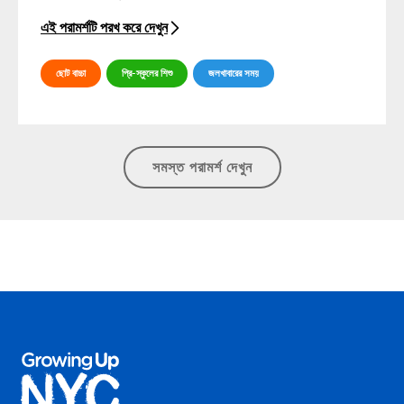
এই পরামর্শটি পরখ করে দেখুন
ছোট বাচ্চা
প্রি-স্কুলের শিশু
জলখাবারের সময়
সমস্ত পরামর্শ দেখুন