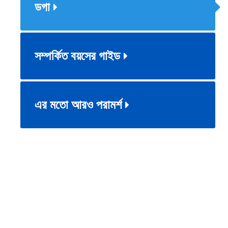
ডগা
সম্পর্কিত বয়সের গাইড
এর মতো আরও পরামর্শ