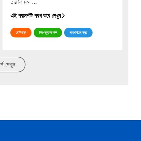
তার কি মনে ...
এই পরামর্শটি পরখ করে দেখুন
ছোট বাচ্চা
প্রি-স্কুলের শিশু
জলখাবারের সময়
্শ দেখুন