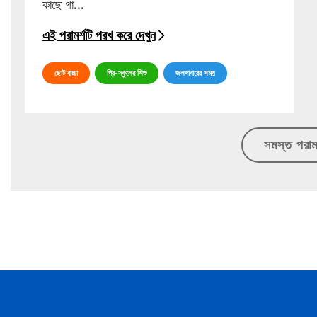
কাছে গা...
এই পরামর্শটি পরখ করে দেখুন
ছোট বাচ্চা
প্রি-স্কুলের শিশু
জলখাবারের সময়
সমস্ত পরামর