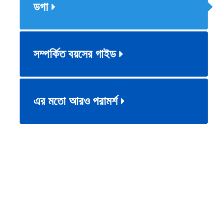
ডগা
সম্পর্কিত বয়সের গাইড
এর মতো আরও পরামর্শ