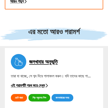
আরও পড়ুন
এর মতো আরও পরামর্শ
জলখাবার অনুভূতি
তারা যা খাচ্ছে, সে শব্দ দিয়ে পালাবদল করুন। যদি তাদের কাছে গা...
এই পরামর্শটি পরখ করে দেখুন
ছোট বাচ্চা
প্রি-স্কুলের শিশু
জলখাবারের সময়