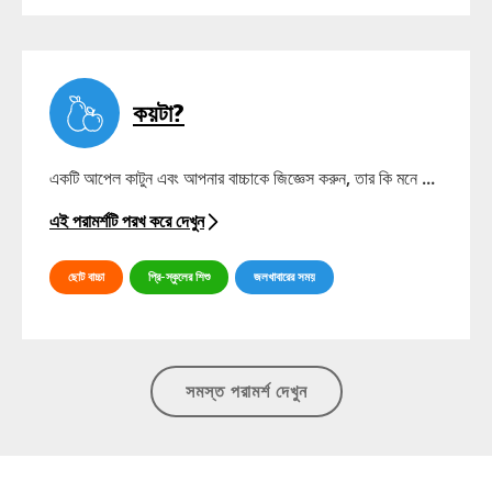
কয়টা?
একটি আপেল কাটুন এবং আপনার বাচ্চাকে জিজ্ঞেস করুন, তার কি মনে ...
এই পরামর্শটি পরখ করে দেখুন
ছোট বাচ্চা
প্রি-স্কুলের শিশু
জলখাবারের সময়
সমস্ত পরামর্শ দেখুন