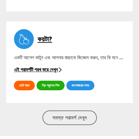
কয়টা?
একটি আপেল কাটুন এবং আপনার বাচ্চাকে জিজ্ঞেস করুন, তার কি মনে ...
এই পরামর্শটি পরখ করে দেখুন
ছোট বাচ্চা
প্রি-স্কুলের শিশু
জলখাবারের সময়
সমস্ত পরামর্শ দেখুন