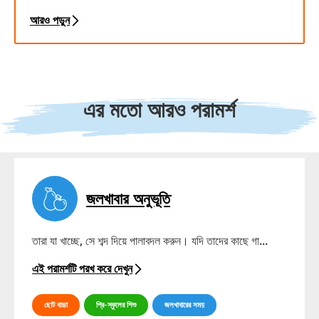
আরও পড়ুন
এর মতো আরও পরামর্শ
জলখাবার অনুভূতি
তারা যা খাচ্ছে, সে শব্দ দিয়ে পালাবদল করুন। যদি তাদের কাছে গা...
এই পরামর্শটি পরখ করে দেখুন
ছোট বাচ্চা
প্রি-স্কুলের শিশু
জলখাবারের সময়