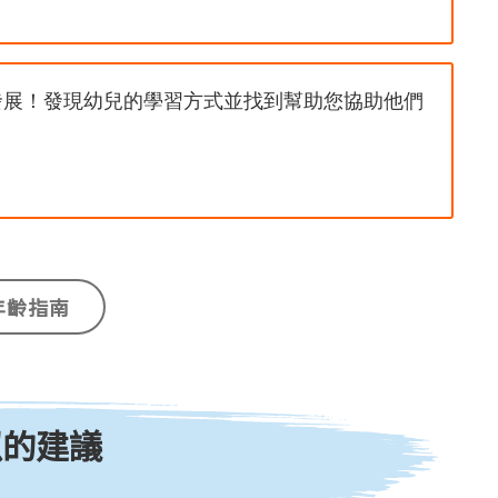
發展！發現幼兒的學習方式並找到幫助您協助他們
！瞭解這一年的預期變化並發掘有助於孩子成長的
年齡指南
似的建議
長！找到可幫助他們的活動、計畫和建議。