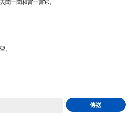
去聞一聞和嘗一嘗它。
習。
傳送