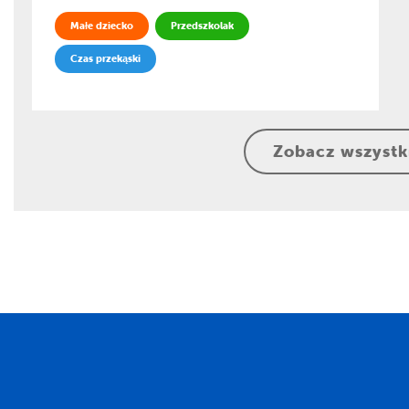
Małe dziecko
Przedszkolak
Czas przekąski
Zobacz wszystk