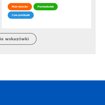
Małe dziecko
Przedszkolak
Czas przekąski
ie wskazówki