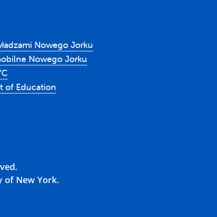
władzami Nowego Jorku
mobilne Nowego Jorku
YC
 of Education
rved.
y of New York.