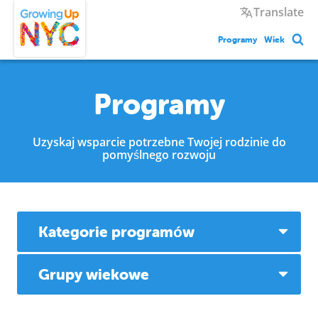
Skip
Growing Up NYC
Translate
to
main
Programy
Wiek
content
Programy
Uzyskaj wsparcie potrzebne Twojej rodzinie do
pomyślnego rozwoju
Kategorie programów
Grupy wiekowe