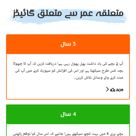
متعلقہ عمر سے متعلق گائیڈز
3 سال
آپ کے بچے کی یاد داشت پھل پھول رہی ہے! دریافت کریں کہ آپ کا چھوٹا
بچہ کس طرح سیکھتا ہے اور اس کی افزائش کو سپورٹ کرنے میں آپ کی
مدد کرنے والے وسائل تلاش کریں۔
مزید پڑھ
4 سال
بچے پری K میں بہت کچھ سیکھتے ہیں! جانیے کہ اس سال کیا توقع رکھنی