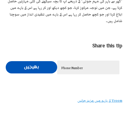
”گھر سے باہر کی مہم جوئی” کے ذریعے آپ کا بچہ سیکھنے کی کئی مہارتیں حاصل
کرتا ہے، جن میں توجہ مرکوز کرنا، جو کچھ دیکھ اور کر رہا ہے اس کے بارے میں
ابلاغ کرنا اور جو کچھ حاصل کر رہا ہے اس کے بارے میں تنقیدی انداز میں سوچنا
شامل ہیں۔
Share this tip
بھیجیں
Phone Number
Vroom کے بارے میں مزید جانیں