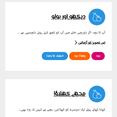
دیکھو اور بولو
آپ کا بچہ اگر باورچی خانے میں آپ کو کچھ کرتے ہوئے دلچسپی سے ...
اس تجویز کو آزمائیں
بچہ
چھوٹا بچہ
اسنیک کا وقت
مجھے کھلاؤ!
کھانا کھاتے ہوئے ایک دوسرے کو کھلائیں، بچے سے کہیں کہ وہ بھی...