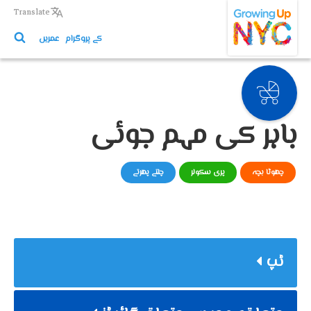
Growing Up NYC
Skip
Translate
to
کے پروگرام
عمریں
main
content
باہر کی مہم جوئی
چھوٹا بچہ
پری سکولر
چلتے پھرتے
ٹپ