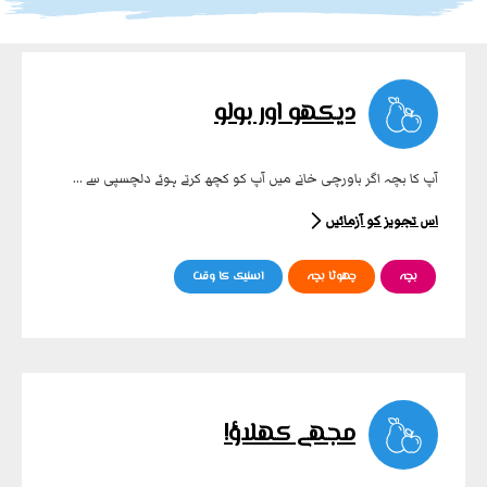
دیکھو اور بولو
آپ کا بچہ اگر باورچی خانے میں آپ کو کچھ کرتے ہوئے دلچسپی سے ...
اس تجویز کو آزمائیں
بچہ
چھوٹا بچہ
اسنیک کا وقت
مجھے کھلاؤ!