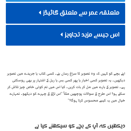
متعلقہ عمر سے متعلق گائیڈز
اس جیسے مزید تجاویز
اپنے بچے کو کہیں کہ وہ تصویر کا سراغ رساں بنے۔ کسی کتاب یا جریدے میں تصویر
دیکھیں۔ یہ تصویر کسی اخبار یا پھر کسی بس یا ریل کے اشتہار پر بھی ہوسکتی
ہے۔ تصویر کے بارے میں مل کر بات کریں۔ کیا اس میں تم کوئی خاص چیز تلاش کر
سکتے ہو؟ اس طرح کے سوالات پوچھیں مثلاً ”اس لڑکے کے چہرے کو دیکھو۔ تمہارے
خیال میں یہ کیسے محسوس کرتا ہوگا؟”
دیکھیں کہ آپ کے بچے کو سیکھنے کیا ہے