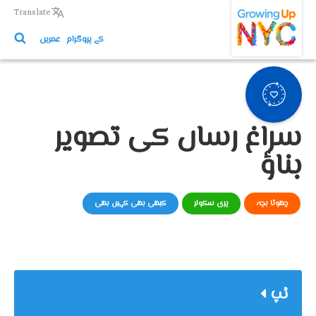
Growing Up NYC
Skip
Translate
to
کے پروگرام
عمریں
main
content
سراغ رساں کی تصویر
بناؤ
چھوٹا بچہ
پری سکولر
کبھی بھی کہیں بھی
ٹپ