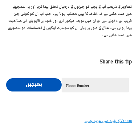
تصاویر کے ذریعے آپ کے بچے کو چیزوں کے درمیان تعلق پیدا کرنے اور یہ سمجھنے
میں مدد ملتی ہے کہ الفاظ کا بھی مطلب ہوتا ہے۔ جب آپ ان کو کوئی چیز
قریب سے دکھاتے ہیں تو ان میں توجہ مرکوز کرنے اور خود پر قابو پانے کی صلاحیت
پیدا ہوتی ہے۔ مثال کے طور پر یہاں ان کو دوسرے لوگوں کے احساسات کو سمجھنے
میں مدد ملتی ہے۔
Share this tip
بھیجیں
Phone Number
Vroom کے بارے میں مزید جانیں