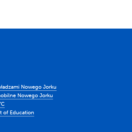
władzami Nowego Jorku
mobilne Nowego Jorku
YC
 of Education