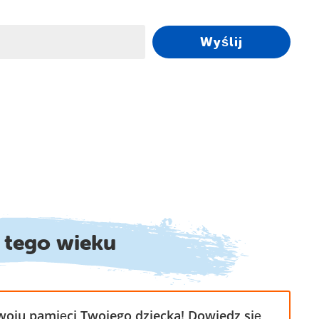
Wyślij
a tego wieku
oju pamięci Twojego dziecka! Dowiedz się,