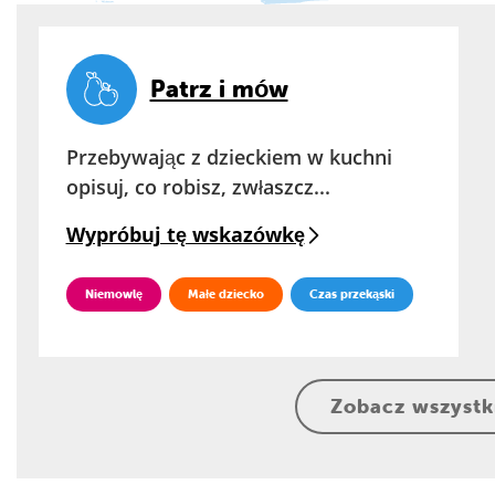
Patrz i mów
Przebywając z dzieckiem w kuchni
opisuj, co robisz, zwłaszcz...
Wypróbuj tę wskazówkę
Niemowlę
Małe dziecko
Czas przekąski
Zobacz wszystk