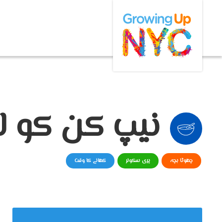
Growing Up NYC
Skip
to
main
content
نیپ کن کو لپ
چھوٹا بچہ
پری سکولر
کھانے کا وقت