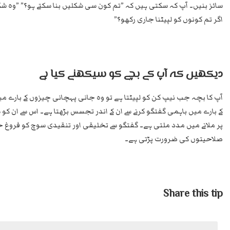
سائز بنیں۔ آپ کہ سکتی ہیں کہ ”تم کون سی شکلیں بنا سکتے ہو؟” ”وہ 
اگر تم کونوں کو لپیٹنا جاری رکھو؟”
دیکھیں کہ آپ کے بچے کو سیکھنے کیا ہے
آپ کا بچہ جب نیپ کن کو لپیٹتا ہے تو وہ جانی پہچانی چیزوں کے بارے م
کے بارے میں باہمی گفتگو کرنے سے ان کے اندر تجسس بڑھتا ہے۔ اس سے ان 
پر ملانے میں مدد ملتی ہے۔ گفتگو سے تخلیقی اور تنقیدی سوچ کو فروغ حا
صلاحیتوں کی ضرورت پڑتی ہے۔
Share this tip