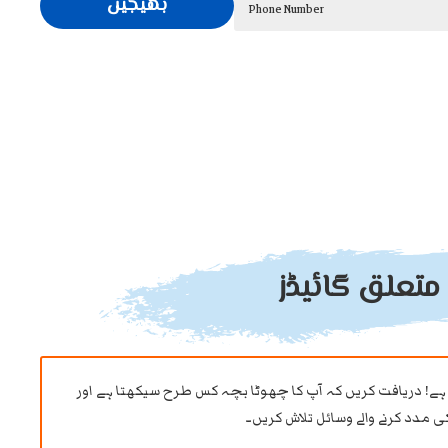
بھیجیں
Phone Number
متعلق گائیڈز
ہے! دریافت کریں کہ آپ کا چھوٹا بچہ کس طرح سیکھتا ہے اور
 مدد کرنے والے وسائل تلاش کریں۔