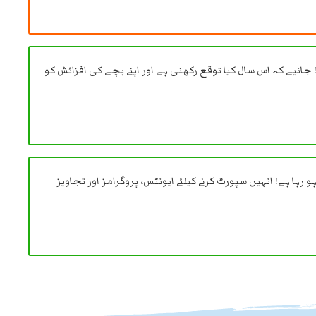
ہیں! جانیے کہ اس سال کیا توقع رکھنی ہے اور اپنے بچے کی افزائش کو
بڑا ہو رہا ہے! انہیں سپورٹ کرنے کیلئے ایونٹس، پروگرامز اور تجاویز