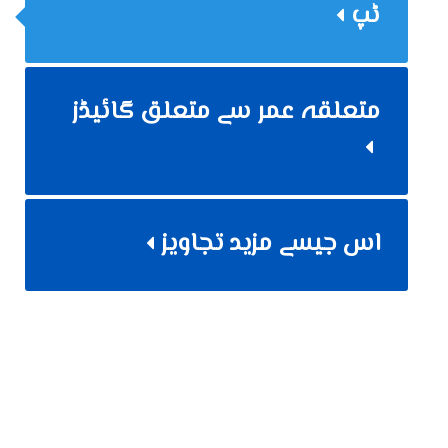
ٹپ
متعلقہ عمر سے متعلق گائیڈز
اس جیسے مزید تجاویز