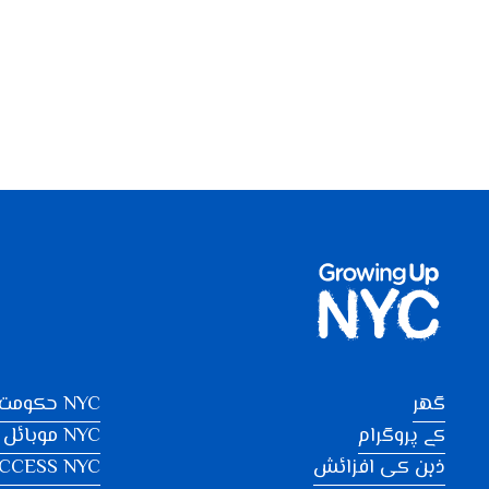
گھر
NYC حکومت سے رابطہ کریں
کے پروگرام
NYC موبائل ایپس
ذہن کی افزائش
CCESS NYC