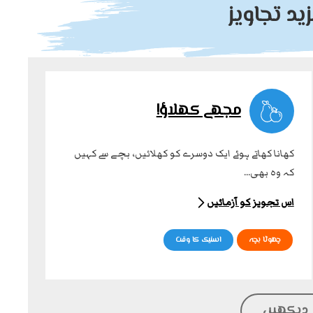
د تجاویز
مجھے کھلاؤ!
کھانا کھاتے ہوئے ایک دوسرے کو کھلائیں، بچے سے کہیں
کہ وہ بھی...
اس تجویز کو آزمائیں
چھوٹا بچہ
اسنیک کا وقت
 دیکھیں