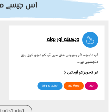
اس جیسے مزی
دیکھو اور بولو
آپ کا بچہ اگر باورچی خانے میں آپ کو کچھ کرتے ہوئے
دلچسپی سے ...
اس تجویز کو آزمائیں
بچہ
چھوٹا بچہ
اسنیک کا وقت
تمام تجاویز