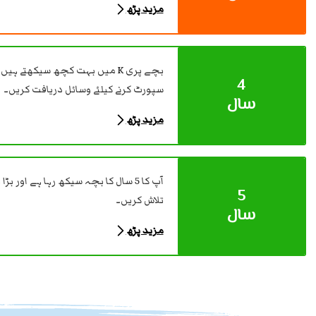
مزید پڑھ
بچے پری K میں بہت کچھ سیکھتے 
4
سپورٹ کرنے کیلئے وسائل دریافت کریں۔
سال
مزید پڑھ
آپ کا 5 سال کا بچہ سیکھ رہا ہے اور 
5
تلاش کریں۔
سال
مزید پڑھ