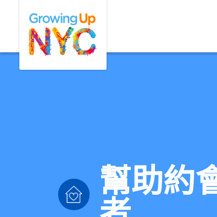
Skip
Growing Up NYC
to
main
content
幫助約
者