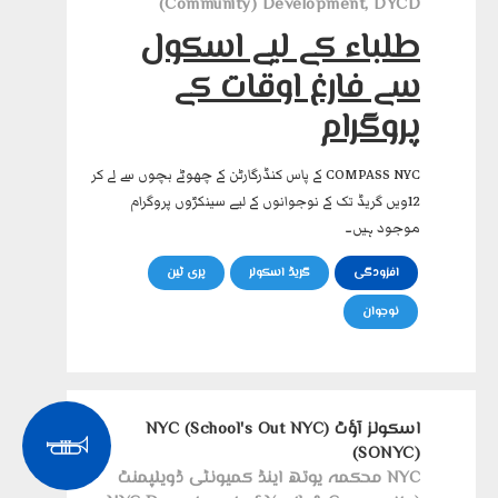
Community) Development, DYCD)
طلباء کے لیے اسکول
سے فارغ اوقات کے
پروگرام
COMPASS NYC کے پاس کنڈرگارٹن کے چھوٹے بچوں سے لے کر
12ویں گریڈ تک کے نوجوانوں کے لیے سینکڑوں پروگرام
موجود ہیں۔
افزودگی
گریڈ اسکولر
پری ٹین
نوجوان
اسکولز آؤٹ NYC (School's Out NYC)
(SONYC)
NYC محکمہ یوتھ اینڈ کمیونٹی ڈویلپمنٹ