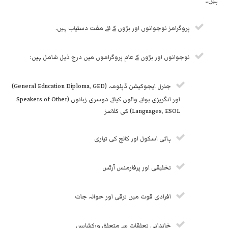
ہیں۔
پروگرامز نوجوانوں اور بڑوں کے لئے مفت دستیاب ہیں.
نوجوانوں اور بڑوں کے عام پروگراموں میں درج ذیل شامل ہیں:
جنرل ایجوکیشن ڈپلومہ (General Education Diploma, GED)
اور انگریزی بولنے والوں کیلئے دوسری زبانوں (Speakers of Other
Languages, ESOL) کی کلاسز
ہائی اسکول اور کالج کی تیاری
تخلیقی اور پرفارمنس آرٹس
افرادی قوت میں ترقی اور حوالہ جات
خاندانی تعلقات سے متعلق ورکشاپس