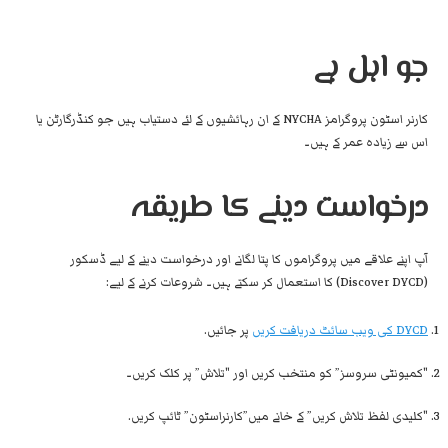
جو اہل ہے
کارنر اسٹون پروگرامز NYCHA کے ان رہائشیوں کے لئے دستیاب ہیں جو کنڈرگارٹن یا
اس سے زیادہ عمر کے ہیں۔
درخواست دینے کا طریقہ
آپ اپنے علاقے میں پروگراموں کا پتا لگانے اور درخواست دینے کے لیے ڈسکور
(Discover DYCD) کا استعمال کر سکتے ہیں۔ شروعات کرنے کے لیے:
DYCD کی ویب سائٹ دریافت کریں
پر جائیں.
"کمیونٹی سروسز” کو منتخب کریں اور "تلاش” پر کلک کریں۔
"کلیدی لفظ تلاش کریں” کے خانے میں”کارنراسٹون” ٹائپ کریں.