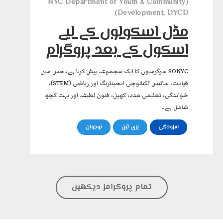
(NYC Department of Youth & Community
Development, DYCD)
مڈل اسکولوں کے لیے
اسکول کے بعد پروگرام
SONYC سرگرمیوں کا ایک مجموعہ پیش کرتا ہے، جس میں
قیادت، سائنس ٹکنالوجی انجینئرنگ اور ریاضی (STEM)،
خواندگی، تعلیمی مدد، کھیل، فنون لطیفہ اور بہت کچھ
شامل ہے۔
افزودگی
پری ٹین
نوجوان
تمام پروگرامز دیکھیں