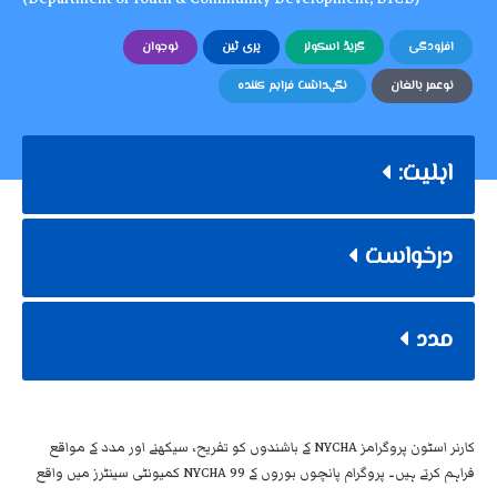
افزودگی
گریڈ اسکولر
پری ٹین
نوجوان
نوعمر بالغان
نگہداشت فراہم کنندہ
اہلیت:
درخواست
مدد
کارنر اسٹون پروگرامز NYCHA کے باشندوں کو تفریح، سیکھنے اور مدد کے مواقع
فراہم کرتے ہیں۔ پروگرام پانچوں بوروں کے 99 NYCHA کمیونٹی سینٹرز میں واقع