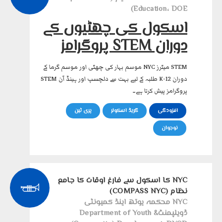
Education، DOE)
اسکول کی چھٹیوں کے
دوران STEM پروگرامز
STEM میٹرز NYC موسم بہار کی چھٹی اور موسم گرما کے
دوران K-12 طلبہ کے لیے بہت سے دلچسپ اور ہینڈ آن STEM
پروگرامز پیش کرتا ہے۔
افزودگی
گریڈ اسکولر
پری ٹین
نوجوان
NYC کا اسکول سے فارغ اوقات کا جامع
نظام (COMPASS NYC)
NYC محکمہ یوتھ اینڈ کمیونٹی
ڈویلپمنٹDepartment of Youth &