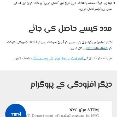
اپنا زپ کوڈ، محلہ یا علاقہ درج کر کے اور "تلاش کریں” پر کلک کر کے اپنے علاقے
میں پروگرامز تلاش کریں۔
مدد کیسے حاصل کی جائے
کارنر اسٹون پروگرامز کے بارے میں اگر آپ کے سوالات ہیں تو DYCD کمیونٹی کنیکٹ
کو
4646-246-800
پر کال کریں۔
مزید معلومات کے لیے
کارنر اسٹون پروگراموں کی ویب سائٹ
ملاحظہ کریں.
دیگر افزودگی کے پروگرام
STEM میٹرز NYC
NYC کا محکمہ تعلیم (NYC Department of