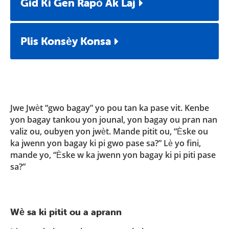
Gid Ki Gen Rapò Ak Laj
Plis Konsèy Konsa
Jwe Jwèt “gwo bagay” yo pou tan ka pase vit. Kenbe
yon bagay tankou yon jounal, yon bagay ou pran nan
valiz ou, oubyen yon jwèt. Mande pitit ou, “Èske ou
ka jwenn yon bagay ki pi gwo pase sa?” Lè yo fini,
mande yo, “Èske w ka jwenn yon bagay ki pi piti pase
sa?”
Wè sa ki pitit ou a aprann