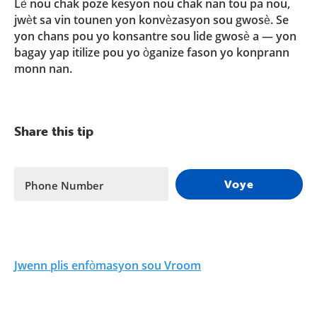
Lè nou chak poze kesyon nou chak nan tou pa nou,
jwèt sa vin tounen yon konvèzasyon sou gwosè. Se
yon chans pou yo konsantre sou lide gwosè a — yon
bagay yap itilize pou yo òganize fason yo konprann
monn nan.
Share this tip
Voye
Phone Number
Jwenn plis enfòmasyon sou Vroom