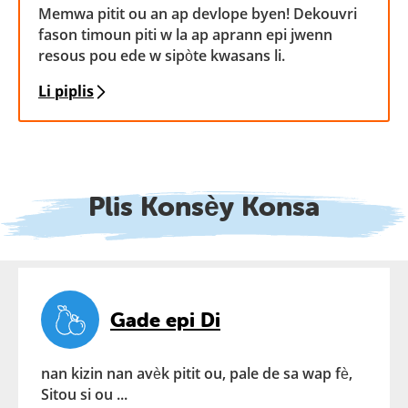
Memwa pitit ou an ap devlope byen! Dekouvri
fason timoun piti w la ap aprann epi jwenn
resous pou ede w sipòte kwasans li.
Li piplis
Plis Konsèy Konsa
Gade epi Di
nan kizin nan avèk pitit ou, pale de sa wap fè,
Sitou si ou ...