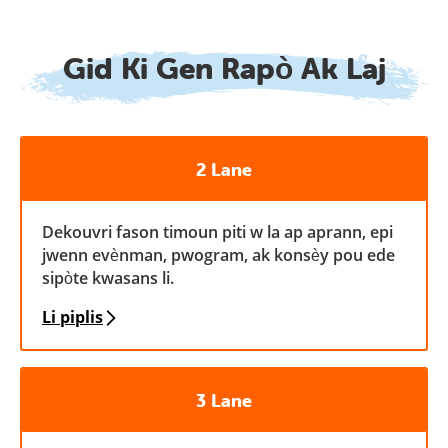
Gid Ki Gen Rapò Ak Laj
2 Lane
Dekouvri fason timoun piti w la ap aprann, epi
jwenn evènman, pwogram, ak konsèy pou ede
sipòte kwasans li.
Li piplis
3 Lane