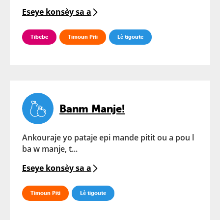
Eseye konsèy sa a
Tibebe
Timoun Piti
Lè tigoute
Banm Manje!
Ankouraje yo pataje epi mande pitit ou a pou l
ba w manje, t...
Eseye konsèy sa a
Timoun Piti
Lè tigoute