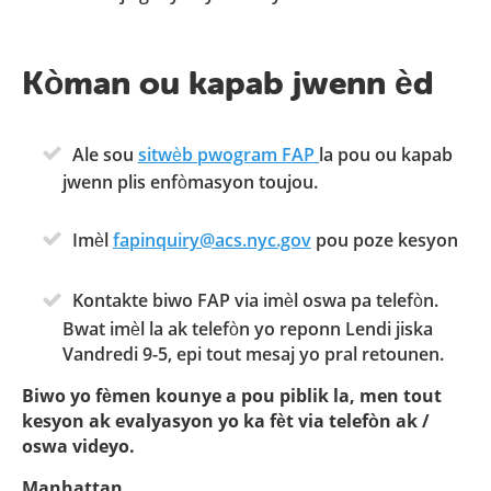
Kòman ou kapab jwenn èd
Ale sou
sitwèb pwogram FAP
la pou ou kapab
jwenn plis enfòmasyon toujou.
Imèl
fapinquiry@acs.nyc.gov
pou poze kesyon
Kontakte biwo FAP via imèl oswa pa telefòn.
Bwat imèl la ak telefòn yo reponn Lendi jiska
Vandredi 9-5, epi tout mesaj yo pral retounen.
Biwo yo fèmen kounye a pou piblik la, men tout
kesyon ak evalyasyon yo ka fèt via telefòn ak /
oswa videyo.
Manhattan