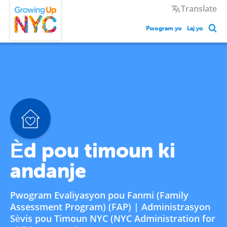
Skip
Growing Up NYC
Translate
to
main
Pwogram yo
Laj yo
content
Èd pou timoun ki
andanje
Pwogram Evaliyasyon pou Fanmi (Family
Assessment Program) (FAP) | Administrasyon
Sèvis pou Timoun NYC (NYC Administration for