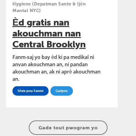
Hygiene (Depatman Sante & Ijèn
Mantal NYC)
Èd gratis nan
akouchman nan
Central Brooklyn
Fanm-saj yo bay èd ki pa medikal ni
anvan akouchman an, ni pandan
akouchman an, ak ni aprè akouchman
an.
Sèvis pou Fanmi
Gadyen
Gade tout pwogram yo