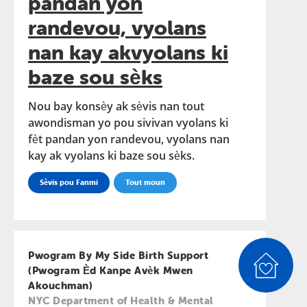
pandan yon
randevou, vyolans
nan kay akvyolans ki
baze sou sèks
Nou bay konsèy ak sèvis nan tout
awondisman yo pou sivivan vyolans ki
fèt pandan yon randevou, vyolans nan
kay ak vyolans ki baze sou sèks.
Sèvis pou Fanmi
Tout moun
Pwogram By My Side Birth Support
(Pwogram Èd Kanpe Avèk Mwen
Akouchman)
NYC Department of Health & Mental