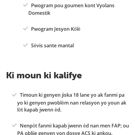
Pwogram pou goumen kont Vyolans
Domestik
Pwogram Jesyon Kòlè
Sèvis sante mantal
Ki moun ki kalifye
Timoun ki genyen jiska 18 lane yo ak fanmi pa
yo ki genyen pwoblèm nan relasyon yo youn ak
lòt kapab jwenn èd.
Nenpòt fanmi kapab jwenn èd nan men FAP; ou
PA oblije genyen yon dosye ACS ki ankou.