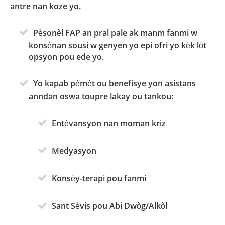
antre nan koze yo.
Pèsonèl FAP an pral pale ak manm fanmi w
konsènan sousi w genyen yo epi ofri yo kèk lòt
opsyon pou ede yo.
Yo kapab pèmèt ou benefisye yon asistans
anndan oswa toupre lakay ou tankou:
Entèvansyon nan moman kriz
Medyasyon
Konsèy-terapi pou fanmi
Sant Sèvis pou Abi Dwòg/Alkòl