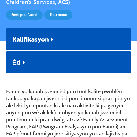
Children’s Services, ACS)
Sèvis pou Fanmi
Tout moun
Kalifikasyon
Èd
Fanmi yo kapab jwenn èd pou tout kalite pwoblèm,
tankou yo kapab jwenn èd pou timoun ki pran pòz yo
ale lekòl yo epoutan ki ale nan aktivite ki pa genyen
anyen pou wè ak lekòl oubyen yo kapab jwenn èd
pou timoun ki pran dwòg, atravè Family Assessment
Program, FAP (Pwogram Evalyasyon pou Fanmi) an.
FAP pèmèt fanmi yo jere sitiyasyon yo san lajistis pa