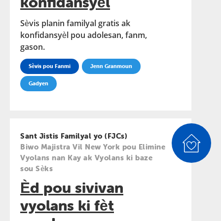
konfidansyèl
Sèvis planin familyal gratis ak
konfidansyèl pou adolesan, fanm,
gason.
Sèvis pou Fanmi
Jenn Granmoun
Gadyen
Sant Jistis Familyal yo (FJCs)
Biwo Majistra Vil New York pou Elimine
Vyolans nan Kay ak Vyolans ki baze
sou Sèks
Èd pou sivivan
vyolans ki fèt